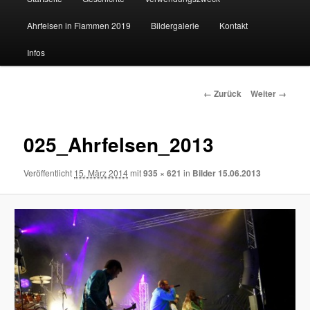
Ahrfelsen in Flammen 2019
Bildergalerie
Kontakt
Inhalt
Infos
wechseln
Bilder-
← Zurück
Weiter →
Navigation
025_Ahrfelsen_2013
Veröffentlicht
15. März 2014
mit
935 × 621
in
Bilder 15.06.2013