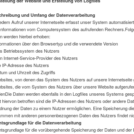
tstellung der Website und Erstellung von Logfiles
chreibung und Umfang der Datenverarbeitung
jedem Aufruf unserer Internetseite erfasst unser System automatisier
Informationen vom Computersystem des aufrufenden Rechners.Fol
n werden hierbei erhoben:
formationen über den Browsertyp und die verwendete Version
s Betriebssystem des Nutzers
n Internet-Service-Provider des Nutzers
e IP-Adresse des Nutzers
tum und Uhrzeit des Zugriffs
bsites, von denen das System des Nutzers auf unsere Internetseite 
bsites, die vom System des Nutzers über unsere Website aufgerufe
enDie Daten werden ebenfalls in den Logfiles unseres Systems gesp
t hiervon betroffen sind die IP-Adressen des Nutzers oder andere Dat
dnung der Daten zu einem Nutzer ermöglichen. Eine Speicherung di
mmen mit anderen personenbezogenen Daten des Nutzers findet nich
tsgrundlage für die Datenverarbeitung
tsgrundlage für die vorübergehende Speicherung der Daten und der Lo