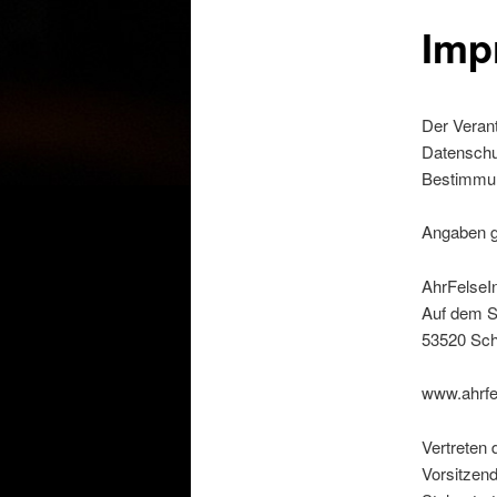
Imp
Der Veran
Datenschut
Bestimmun
Angaben 
AhrFelseI
Auf dem S
53520 Sch
www.ahrfe
Vertreten 
Vorsitzen