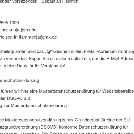
tender Vorsitzender: Sebastian Heinrich
02695 1326
e.hecken[at]gmx.de
rfelsen-in-flammen[at]gmx.de
heitsgründen wird das „@“-Zeichen in den E-Mail-Adressen nicht an
u vermeiden. Fügen Sie es einfach selbst ein, um die E-Mail-Adres
 Vielen Dank für Ihr Verständnis!
tenschutzerklärung
 führen wir hier eine Musterdatenschutzerklärung für Websitebetreib
der DSGVO auf.
ng zur Musterdatenschutzerklärung
de Musterdatenschutzerklärung ist als Grundgerüst für eine der EU-
tzgrundverordnung (DSGVO) konforme Datenschutzerklärung für
reiber zu verstehen. Die Erklärung ist nicht abschließend und umfass