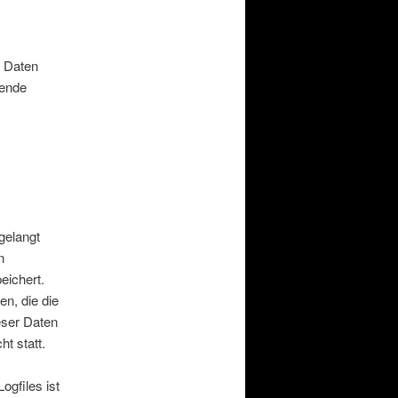
t Daten
gende
gelangt
n
eichert.
en, die die
eser Daten
t statt.
gfiles ist