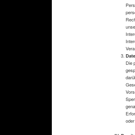
Pers
pers
Rech
unse
Inte
Inte
Vera
Dat
Die 
gesp
darü
Gese
Vors
Sper
gena
Erfo
oder