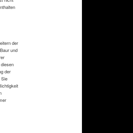
nthalten
itern der
 Baur und
rer
r diesen
ng der
 Sie
ichtigkeit
n
mmer