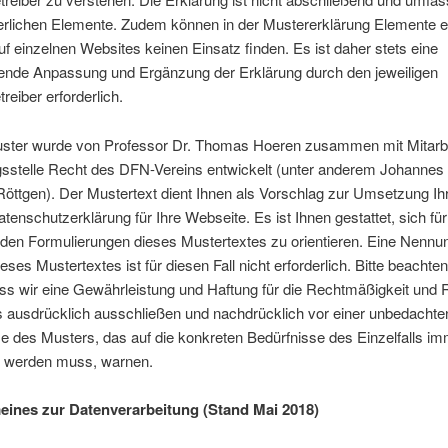
derlichen Elemente. Zudem können in der Mustererklärung Elemente e
auf einzelnen Websites keinen Einsatz finden. Es ist daher stets eine
ende Anpassung und Ergänzung der Erklärung durch den jeweiligen
reiber erforderlich.
ster wurde von Professor Dr. Thomas Hoeren zusammen mit Mitarbe
sstelle Recht des DFN-Vereins entwickelt (unter anderem Johannes
Röttgen). Der Mustertext dient Ihnen als Vorschlag zur Umsetzung Ih
tenschutzerklärung für Ihre Webseite. Es ist Ihnen gestattet, sich fü
den Formulierungen dieses Mustertextes zu orientieren. Eine Nennu
eses Mustertextes ist für diesen Fall nicht erforderlich. Bitte beachten
ss wir eine Gewährleistung und Haftung für die Rechtmäßigkeit und R
s ausdrücklich ausschließen und nachdrücklich vor einer unbedachte
 des Musters, das auf die konkreten Bedürfnisse des Einzelfalls i
 werden muss, warnen.
emeines zur Datenverarbeitung (Stand Mai 2018)