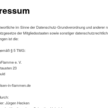
ressum
twortliche im Sinne der Datenschutz-Grundverordnung und anderer na
zgesetze der Mitgliedsstaaten sowie sonstiger datenschutzrechtlich
gen ist die:
gemäß § 5 TMG:
nFlamme e. V.
tausten 23
uld
lsen-in-flammen.de
durch:
der: Jürgen Hecken