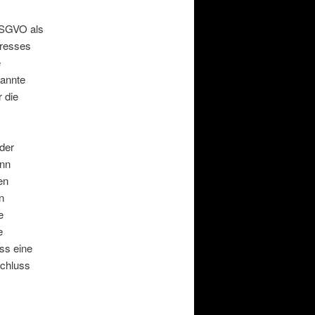
 DSGVO als
eresses
e
nannte
r die
der
ann
en
n
e
e
ss eine
schluss