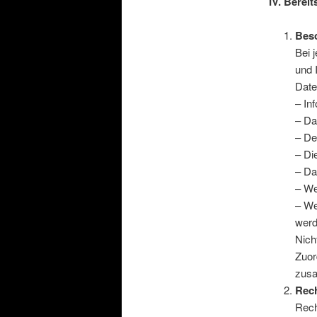
IV. Berei
Bes
Bei 
und 
Date
– In
– Da
– De
– Di
– Da
– We
– We
werd
Nich
Zuor
zusa
Rech
Rech