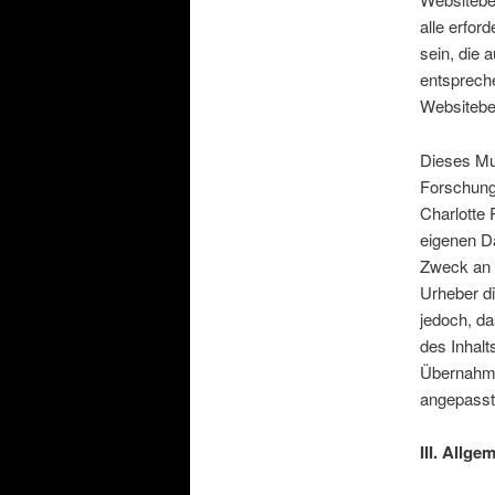
alle erfor
sein, die 
entsprech
Websitebet
Dieses Mu
Forschung
Charlotte 
eigenen Da
Zweck an 
Urheber di
jedoch, da
des Inhalt
Übernahme
angepasst
III. Allg