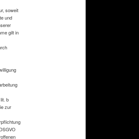
r, soweit
lte und
nserer
me gilt in
urch
illigung
rbeitung
n
it. b
ie zur
pflichtung
 c DSGVO
roffenen