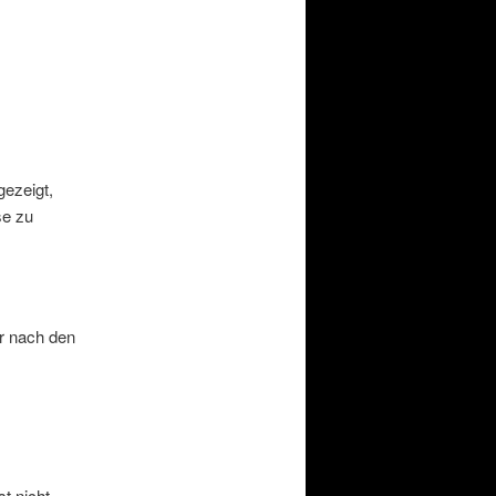
gezeigt,
se zu
er nach den
t nicht