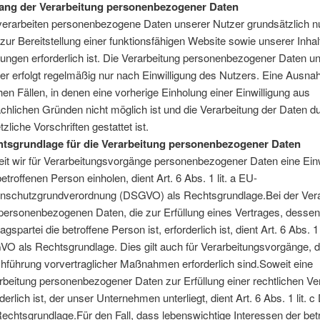
ang der Verarbeitung personenbezogener Daten
verarbeiten personenbezogene Daten unserer Nutzer grundsätzlich nu
 zur Bereitstellung einer funktionsfähigen Website sowie unserer Inha
tungen erforderlich ist. Die Verarbeitung personenbezogener Daten u
er erfolgt regelmäßig nur nach Einwilligung des Nutzers. Eine Ausnah
hen Fällen, in denen eine vorherige Einholung einer Einwilligung aus
ächlichen Gründen nicht möglich ist und die Verarbeitung der Daten d
tzliche Vorschriften gestattet ist.
tsgrundlage für die Verarbeitung personenbezogener Daten
it wir für Verarbeitungsvorgänge personenbezogener Daten eine Einw
betroffenen Person einholen, dient Art. 6 Abs. 1 lit. a EU-
nschutzgrundverordnung (DSGVO) als Rechtsgrundlage.Bei der Vera
personenbezogenen Daten, die zur Erfüllung eines Vertrages, desse
agspartei die betroffene Person ist, erforderlich ist, dient Art. 6 Abs. 1 l
O als Rechtsgrundlage. Dies gilt auch für Verarbeitungsvorgänge, d
hführung vorvertraglicher Maßnahmen erforderlich sind.Soweit eine
rbeitung personenbezogener Daten zur Erfüllung einer rechtlichen Ver
rderlich ist, der unser Unternehmen unterliegt, dient Art. 6 Abs. 1 lit.
Rechtsgrundlage.Für den Fall, dass lebenswichtige Interessen der bet