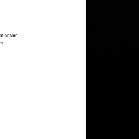
tionaler
er