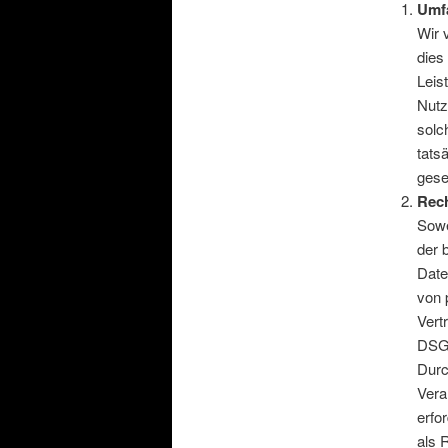
Umf
Wir 
dies
Leis
Nutz
solc
tats
gese
Rech
Sowe
der 
Date
von 
Vertr
DSGV
Durc
Vera
erfo
als 