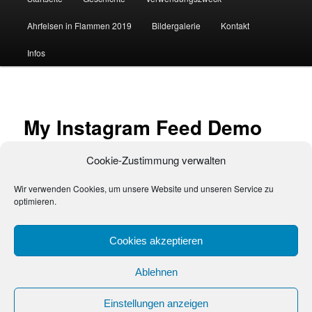
Ahrfelsen in Flammen 2019
Bildergalerie
Kontakt
Inhalt
Infos
wechseln
My Instagram Feed Demo
Cookie-Zustimmung verwalten
[my-instagram-feed user_id=“ skin_id=’2581′]
This is a mif demo page created by plugin automatically. Please
Wir verwenden Cookies, um unsere Website und unseren Service zu
don’t delete to make the plugin work properly.
optimieren.
Cookies akzeptieren
Ablehnen
© 2026
Ahrfelsen in Flammen
Einstellungen anzeigen